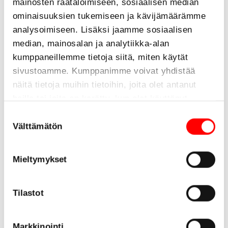
mainosten räätälöimiseen, sosiaalisen median
ominaisuuksien tukemiseen ja kävijämäärämme
analysoimiseen. Lisäksi jaamme sosiaalisen
median, mainosalan ja analytiikka-alan
kumppaneillemme tietoja siitä, miten käytät
sivustoamme. Kumppanimme voivat yhdistää
Edut
näitä tietoja muihin tietoihin, joita olet antanut
heille tai joita on kerätty, kun olet käyttänyt
asiakas voi purkaa putken suoraan
heidän palvelujaan.
Suostumuksen
lavalta.
Välttämätön
valinta
aukikelaus joko keskeltä tai ulkokehältä.
hyvät mekaaniset ominaisuudet
Mieltymykset
hyvä toimivuus
korroosionkestävyys
Tilastot
saumaton tasalaatuinen kupariputki
putkien pyörrevirrat testattu
valmistuksen aikana.
Markkinointi