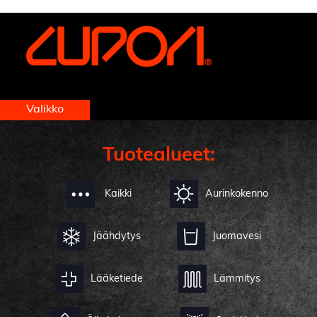
https://www.cupori.com/fi/etusivu
Valikko
Tuotealueet:
Kaikki
Aurinkokenno
Jäähdytys
Juomavesi
Lääketiede
Lämmitys