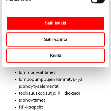
100 % kierrätettävä
Salli kaikki
Käyttökohteet
lämminvesivaraajat
Salli valinta
kaapelikengät
kaukolämmitys
Kiellä
suodatinkuivaimet
liittimet
lämmönvaihtimet
lämpöpumppujen lämmitys- ja
jäähdytyselementit
teollisuuskaasut ja hiilidioksidi
jäähdyttimet
RF-kaapelit