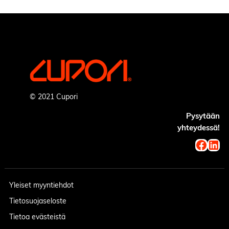
© 2021 Cupori
Pysytään
yhteydessä!
Faceb
Lin
Yleiset myyntiehdot
Tietosuojaseloste
Tietoa evästeistä