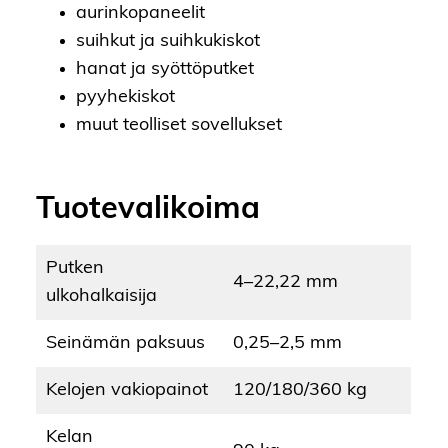
aurinkopaneelit
suihkut ja suihkukiskot
hanat ja syöttöputket
pyyhekiskot
muut teolliset sovellukset
Tuotevalikoima
Putken
4–22,22 mm
ulkohalkaisija
Seinämän paksuus
0,25–2,5 mm
Kelojen vakiopainot
120/180/360 kg
Kelan