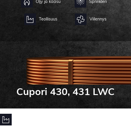
Öljy ja kaasu
Sprinkleri
Teollisuus
Viilennys
Cupori 430, 431 LWC