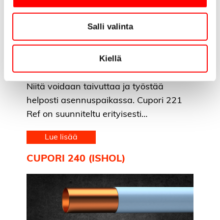
Salli valinta
Brittiläisen mittajärjestelmän mukaiset
Kiellä
Cupori 221 Ref -putket kestävät
vähintään 80 baarin käyttöpainetta.
Niitä voidaan taivuttaa ja työstää
helposti asennuspaikassa. Cupori 221
Ref on suunniteltu erityisesti…
Lue lisää
CUPORI 240 (ISHOL)