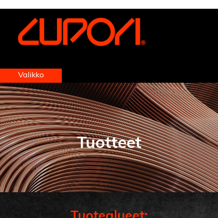
https://www.cupori.com/fi/etusivu
Valikko
Tuotteet
Tuotealueet: