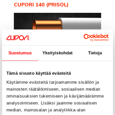
CUPORI 140 (PRISOL)
Cupori 140 (Prisol) on
Suostumus
Yksityiskohdat
Tietoja
muovipäällysteinen kupariputki
putkiasennuksiin. Jotta pituuksien
leikkaaminen suoraan kelasta olisi
Tämä sivusto käyttää evästeitä
helpompaa, tuotteen nimi ja koko
Käytämme evästeitä tarjoamamme sisällön ja
merkitään putkeen metrin välein.
mainosten räätälöimiseen, sosiaalisen median
Cuporin muovipäällysteisiä putkia…
ominaisuuksien tukemiseen ja kävijämäärämme
analysoimiseen. Lisäksi jaamme sosiaalisen
Lue lisää
median, mainosalan ja analytiikka-alan
CUPORI 210 REF (FRIGO)