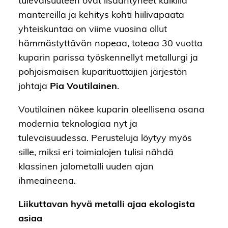
tulevaisuuteen ovat lisääntyneet kaikilla
mantereilla ja kehitys kohti hiilivapaata
yhteiskuntaa on viime vuosina ollut
hämmästyttävän nopeaa, toteaa 30 vuotta
kuparin parissa työskennellyt metallurgi ja
pohjoismaisen kuparituottajien järjestön
johtaja
Pia Voutilainen
.
Voutilainen näkee kuparin oleellisena osana
modernia teknologiaa nyt ja
tulevaisuudessa. Perusteluja löytyy myös
sille, miksi eri toimialojen tulisi nähdä
klassinen jalometalli uuden ajan
ihmeaineena.
Liikuttavan hyvä metalli ajaa ekologista
asiaa