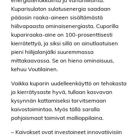
energiatehokkainta ja vähähiilisintä.
Kuparisulaton sulatusenergia saadaan
pääosin raaka-aineen sisältämästä
hiilivapaasta ominaisenergiasta. Cuporilla
kupariraaka-aine on 100-prosenttisesti
kierrätettyä, ja siksi sillä on ainutlaatuisen
pieni hiilijalanjälki suuremmassa
mittakaavassa. Se on hieno ominaisuus,
kehuu Voutilainen.
Vaikka kuparin uudelleenkäyttö on tehokasta
ja kierrätysaste hyvä, tullaan kasvavan
kysynnän kattamiseksi tarvitsemaan
kaivostoimintaa. Myös tällä saralla
pohjoismaat toimivat mallioppilaina.
– Kaivokset ovat investoineet innovatiivisiin