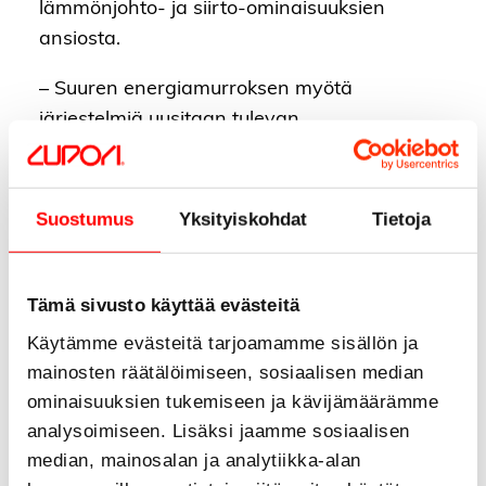
lämmönjohto- ja siirto-ominaisuuksien
ansiosta.
– Suuren energiamurroksen myötä
järjestelmiä uusitaan tulevan
vuosikymmenen aikana intensiivisesti. Uudet
lämpöpumput, lämmöntalteenottolaitteistot
sekä älykkäät ohjausjärjestelmät parantavat
Suostumus
Yksityiskohdat
Tietoja
asumisen ja infrastruktuurin
energiatehokkuutta sekä auttavat
valmistamaan lämpöä ja kylmää ilman
Tämä sivusto käyttää evästeitä
kivihiilen polttoa, Voutilainen näkee.
Käytämme evästeitä tarjoamamme sisällön ja
mainosten räätälöimiseen, sosiaalisen median
Siipien suojaan
ominaisuuksien tukemiseen ja kävijämäärämme
analysoimiseen. Lisäksi jaamme sosiaalisen
Kuparisten käyttövesiputkien asemaa
median, mainosalan ja analytiikka-alan
halutaan entisestään vahvistaa tuoreen