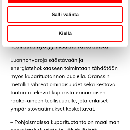
– Cuporin Suomessa valmistettu putki on
Salli valinta
hiilijalanjäljen kannalta vielä paljon
puhtaampaa, mikä selviää VTT:llä
Kiellä
meneillään olevasta laskennasta.
Teollisuus hyötyy fiksuista ratkaisuista
Luonnonvaroja säästävään ja
energiatehokkaaseen toimintaan tähdätään
myös kuparituotannon puolella. Oranssin
metallin vihreät ominaisuudet sekä kestävä
tuotanto tekevät kuparista erinomaisen
raaka-aineen teollisuudelle, jota erilaiset
ympäristövaatimukset koskettavat.
– Pohjoismaissa kuparituotanto on maailman